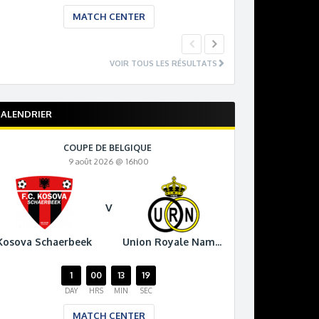
MATCH CENTER
MA
VOIR TOUS LES RÉSULTATS
ALENDRIER
COUPE DE BELGIQUE
9 août 2026 @ 16h00
V
Kosova Schaerbeek
Union Royale Namur
1
00
13
18
DAY
HRS
MIN
SEC
MATCH CENTER