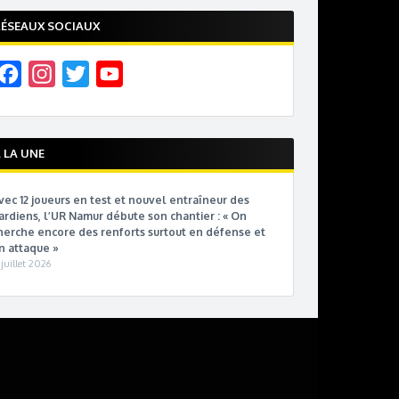
ÉSEAUX SOCIAUX
F
I
T
Y
a
n
w
o
c
s
i
u
e
t
t
T
 LA UNE
b
a
t
u
vec 12 joueurs en test et nouvel entraîneur des
o
g
e
b
ardiens, l’UR Namur débute son chantier : « On
o
r
r
e
herche encore des renforts surtout en défense et
n attaque »
k
a
C
 juillet 2026
m
h
a
n
n
e