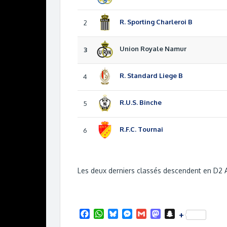
R. Sporting Charleroi B
2
Union Royale Namur
3
R. Standard Liege B
4
R.U.S. Binche
5
R.F.C. Tournai
6
Les deux derniers classés descendent en D2 
F
W
B
M
G
M
S
+
a
h
l
e
m
a
n