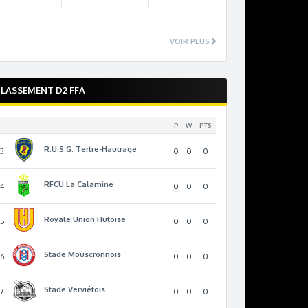
VOIR PLUS
LASSEMENT D2 FFA
P
W
PTS
R.U.S.G. Tertre-Hautrage
13
0
0
0
RFCU La Calamine
14
0
0
0
Royale Union Hutoise
15
0
0
0
Stade Mouscronnois
16
0
0
0
Stade Verviétois
17
0
0
0