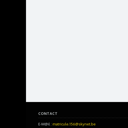
CONTACT
E-M@il :
matricule.156@skynet.be