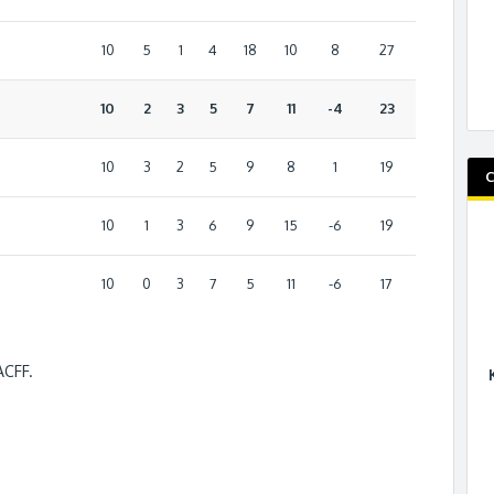
10
5
1
4
18
10
8
27
10
2
3
5
7
11
-4
23
10
3
2
5
9
8
1
19
C
10
1
3
6
9
15
-6
19
10
0
3
7
5
11
-6
17
ACFF.