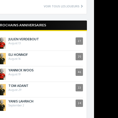
VOIR TOUS LES JOUEURS
ROCHAINS ANNIVERSAIRES
JULIEN VERDEBOUT
27
August 13
ELI HONNOF
20
August 16
YANNICK WOOS
46
August 19
TOM ADANT
22
August 29
YANIS LAHRACH
24
September 2