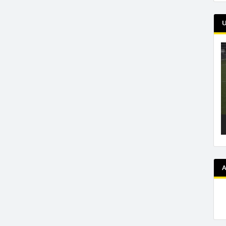
U
L
v
A
A