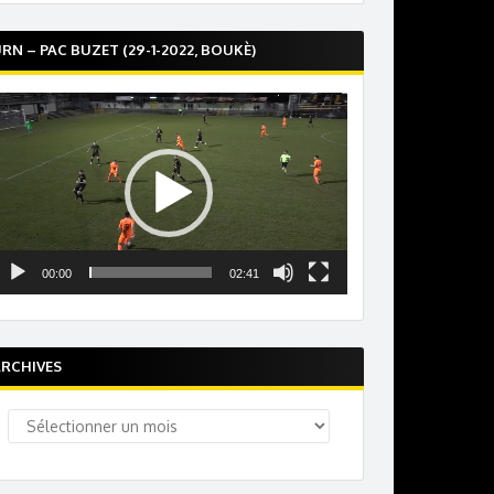
RN – PAC BUZET (29-1-2022, BOUKÈ)
ecteur
idéo
00:00
02:41
RCHIVES
rchives