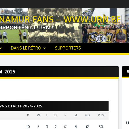
 NAMUR FANS – WWW.URN.BE
UPPORTENT L'URN !
DANS LE RÉTRO
SUPPORTERS
4-2025
R
NS D1 ACFF 2024-2025
P
W
L
D
F
A
GD
PTS
10
5
3
2
17
5
12
30