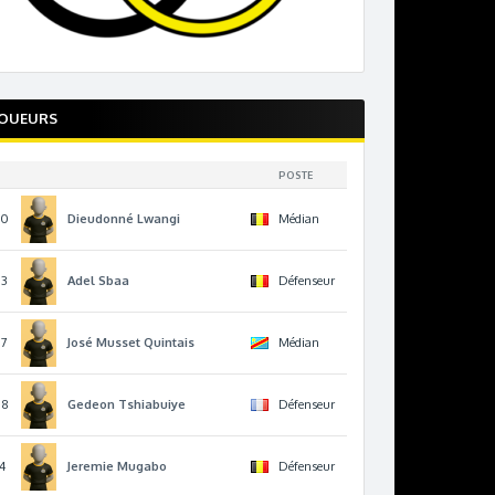
JOUEURS
POSTE
10
Dieudonné
Lwangi
Médian
13
Adel
Sbaa
Défenseur
17
José
Musset Quintais
Médian
78
Gedeon
Tshiabuiye
Défenseur
4
Jeremie
Mugabo
Défenseur