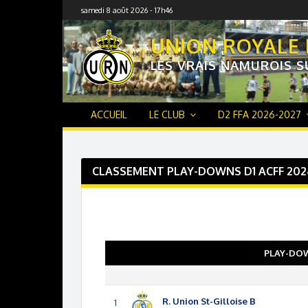
Skip
samedi 8 août 2026 - 17h46
to
content
UNION ROYALE
LES VRAIS NAMUROIS S
ACCUEIL
LE CLUB
D2 FFA 2026-2027
CLASSEMENT PLAY-DOWNS D1 ACFF 202
PLAY-DOW
R. Union St-Gilloise B
1