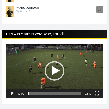
YANIS LAHRACH
24
September 2
URN – PAC BUZET (29-1-2022, BOUKÈ)
Lecteur
vidéo
00:00
02:41