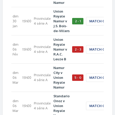
Namur
Union
dim
Royale
Provinciale
30
15h00
Namur v
2 - 1
MATCH CENTE
4 série A
Jan
J.S. Bois-
de-Villers
Union
dim
Royale
Provinciale
06
15h00
Namur v
2 - 3
MATCH CENTE
4 série A
Fév
R.A.C.
Leuze B
Namur
dim
City v
Provinciale
06
15h00
Union
5 - 0
MATCH CENTE
4 série A
Mar
Royale
Namur
Standario
dim
Onoz v
Provinciale
06
15h00
Union
MATCH CENTE
4 série A
Mar
Royale