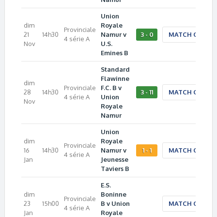
Union
dim
Royale
Provinciale
21
14h30
Namur v
3 - 0
MATCH CENTE
4 série A
Nov
U.S.
Emines B
Standard
Flawinne
dim
Provinciale
F.C. B v
28
14h30
3 - 11
MATCH CENTE
4 série A
Union
Nov
Royale
Namur
Union
dim
Royale
Provinciale
16
14h30
Namur v
1 - 1
MATCH CENTE
4 série A
Jan
Jeunesse
Taviers B
E.S.
dim
Boninne
Provinciale
23
15h00
B v Union
MATCH CENTE
4 série A
Jan
Royale