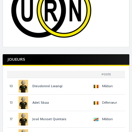
JOUEURS
POSTE
10
Dieudonné
Lwangi
Médian
13
Adel
Sbaa
Défenseur
17
José
Musset Quintais
Médian