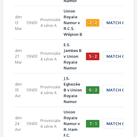
Namur
Union
dim
Royale
Provinciale
13
15h00
Namur v
2 - 2
MATCH CENTE
4 série A
Mar
R.C.S.
Wépion B
E.S.
dim
Jambes B
Provinciale
27
15h00
v Union
5 - 2
MATCH CENTE
4 série A
Mar
Royale
Namur
J.S.
dim
Eghezée
Provinciale
10
15h00
B v Union
0 - 2
MATCH CENTE
4 série A
Avr
Royale
Namur
Union
dim
Royale
Provinciale
24
15h00
Namur v
7 - 1
MATCH CENTE
4 série A
Avr
R. Ham
F.C.