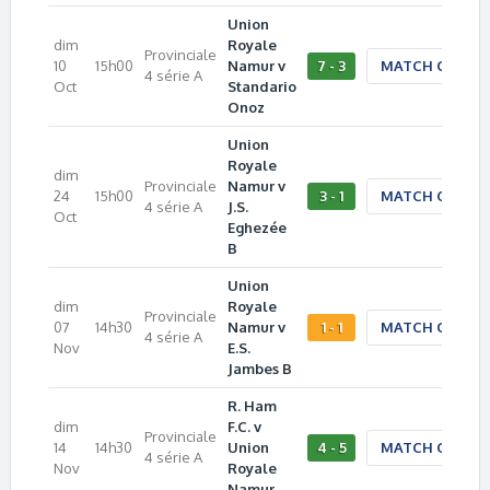
Union
dim
Royale
Provinciale
10
15h00
Namur v
7 - 3
MATCH CENTE
4 série A
Oct
Standario
Onoz
Union
Royale
dim
Provinciale
Namur v
24
15h00
3 - 1
MATCH CENTE
4 série A
J.S.
Oct
Eghezée
B
Union
dim
Royale
Provinciale
07
14h30
Namur v
1 - 1
MATCH CENTE
4 série A
Nov
E.S.
Jambes B
R. Ham
dim
F.C. v
Provinciale
14
14h30
Union
4 - 5
MATCH CENTE
4 série A
Nov
Royale
Namur