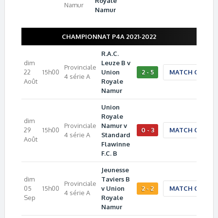
Royale
Namur
Namur
CHAMPIONNAT P4A 2021-2022
R.A.C.
dim
Leuze B v
Provinciale
22
15h00
Union
2 - 5
MATCH CENTE
4 série A
Août
Royale
Namur
Union
Royale
dim
Provinciale
Namur v
29
15h00
0 - 3
MATCH CENTE
4 série A
Standard
Août
Flawinne
F.C. B
Jeunesse
dim
Taviers B
Provinciale
05
15h00
v Union
2 - 2
MATCH CENTE
4 série A
Sep
Royale
Namur