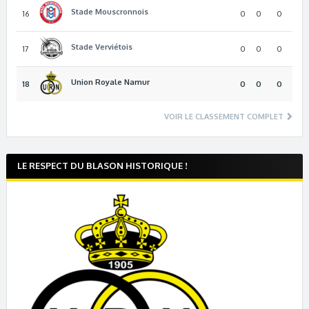
Stade Mouscronnois
16
0
0
0
Stade Verviétois
17
0
0
0
Union Royale Namur
18
0
0
0
VOIR LE CLASSEMENT COMPLET
LE RESPECT DU BLASON HISTORIQUE !