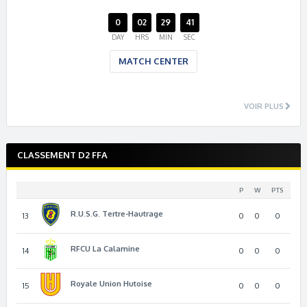
0
02
29
41
DAY
HRS
MIN
SEC
MATCH CENTER
VOIR PLUS
CLASSEMENT D2 FFA
P
W
PTS
R.U.S.G. Tertre-Hautrage
13
0
0
0
RFCU La Calamine
14
0
0
0
Royale Union Hutoise
15
0
0
0