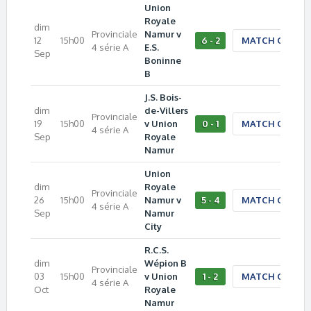
Union
Royale
dim
Provinciale
Namur v
12
15h00
6 - 2
MATCH CENTE
4 série A
E.S.
Sep
Boninne
B
J.S. Bois-
dim
de-Villers
Provinciale
19
15h00
v Union
0 - 1
MATCH CENTE
4 série A
Sep
Royale
Namur
Union
dim
Royale
Provinciale
26
15h00
Namur v
5 - 4
MATCH CENTE
4 série A
Sep
Namur
City
R.C.S.
dim
Wépion B
Provinciale
03
15h00
v Union
1 - 2
MATCH CENTE
4 série A
Oct
Royale
Namur