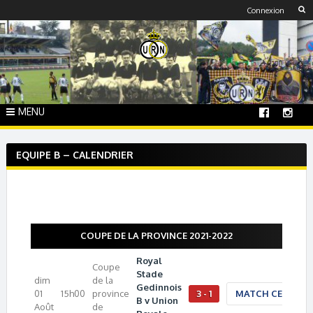
Skip
Connexion
to
content
MENU
EQUIPE B – CALENDRIER
COUPE DE LA PROVINCE 2021-2022
Royal
Coupe
Stade
dim
de la
Gedinnois
01
15h00
province
3 - 1
MATCH CENTER
B v Union
Août
de