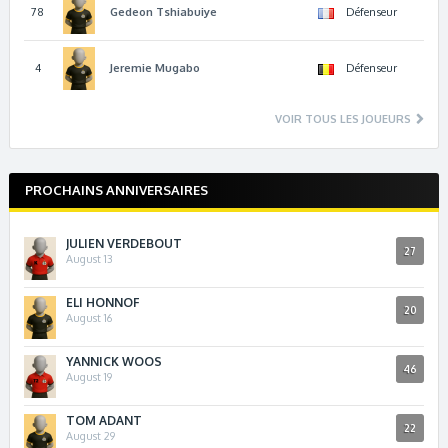
78
Gedeon
Tshiabuiye
Défenseur
4
Jeremie
Mugabo
Défenseur
VOIR TOUS LES JOUEURS
PROCHAINS ANNIVERSAIRES
JULIEN VERDEBOUT
27
August 13
ELI HONNOF
20
August 16
YANNICK WOOS
46
August 19
TOM ADANT
22
August 29