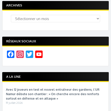
ARCHIVES
Archives
RÉSEAUX SOCIAUX
F
I
T
Y
a
n
w
o
c
s
i
u
e
t
t
T
A LA UNE
b
a
t
u
Avec 12 joueurs en test et nouvel entraîneur des gardiens, l’UR
o
g
e
b
Namur débute son chantier : « On cherche encore des renforts
o
r
r
e
surtout en défense et en attaque »
19 juillet 2026
k
a
C