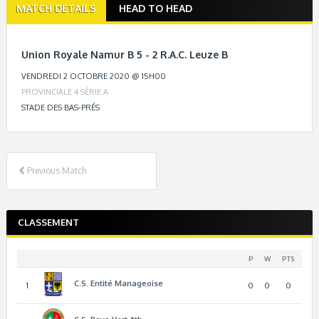
Match
MATCH DETAILS
HEAD TO HEAD
navigation
Union Royale Namur B 5 - 2 R.A.C. Leuze B
VENDREDI 2 OCTOBRE 2020 @ 15H00
PROVINCIALE 4 SÉRIE A
STADE DES BAS-PRÉS
Previous Match
CLASSEMENT
P
W
PTS
C.S. Entité Manageoise
1
0
0
0