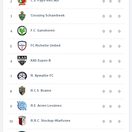
C.S. Pays-Vert Ath
2
0
0
0
Crossing Schaerbeek
3
0
0
0
F.C. Ganshoren
4
0
0
0
FC Richelle United
5
0
0
0
KAS Eupen B
6
0
0
0
R. Aywaille FC
7
0
0
0
R.C.S. Braine
8
0
0
0
R.E. Acren Lessines
9
0
0
0
R.R.C. Stockay-Warfusee
10
0
0
0