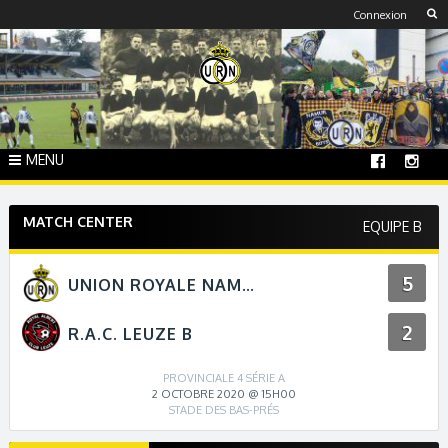
Skip
Connexion
to
content
MENU
MATCH CENTER
EQUIPE B
5
UNION ROYALE NAMUR B
2
R.A.C. LEUZE B
PROVINCIALE 4 SÉRIE A
2 OCTOBRE 2020 @ 15H00
STADE DES BAS-PRÉS