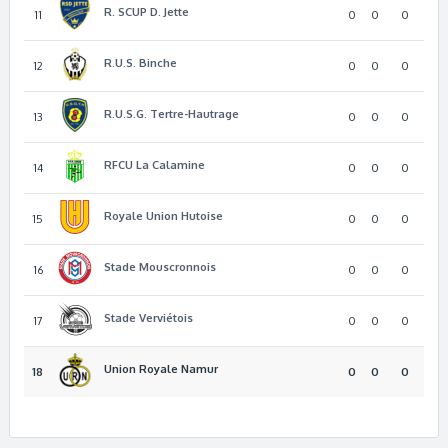
R. SCUP D. Jette
11
0
0
0
R.U.S. Binche
12
0
0
0
R.U.S.G. Tertre-Hautrage
13
0
0
0
RFCU La Calamine
14
0
0
0
Royale Union Hutoise
15
0
0
0
Stade Mouscronnois
16
0
0
0
Stade Verviétois
17
0
0
0
Union Royale Namur
18
0
0
0