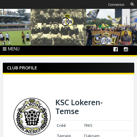
Skip
Connexion
to
content
MENU
CLUB PROFILE
KSC Lokeren-
Temse
Créé
1945
Terrain
Daknam