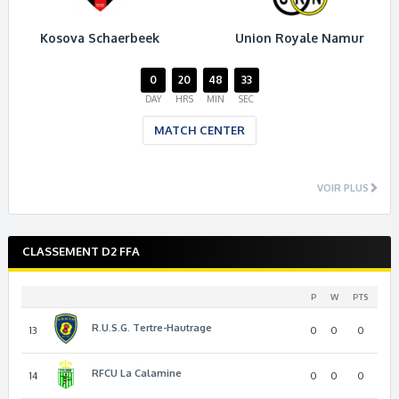
Kosova Schaerbeek
Union Royale Namur
0
20
48
33
DAY
HRS
MIN
SEC
MATCH CENTER
VOIR PLUS
CLASSEMENT D2 FFA
P
W
PTS
R.U.S.G. Tertre-Hautrage
13
0
0
0
RFCU La Calamine
14
0
0
0