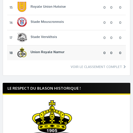
Royale Union Hutoise
15
0
0
0
Stade Mouscronnois
16
0
0
0
Stade Verviétois
17
0
0
0
Union Royale Namur
18
0
0
0
VOIR LE CLASSEMENT COMPLET
LE RESPECT DU BLASON HISTORIQUE !