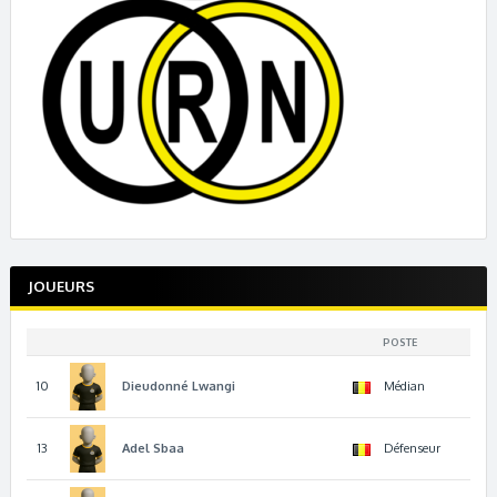
JOUEURS
POSTE
10
Dieudonné
Lwangi
Médian
13
Adel
Sbaa
Défenseur