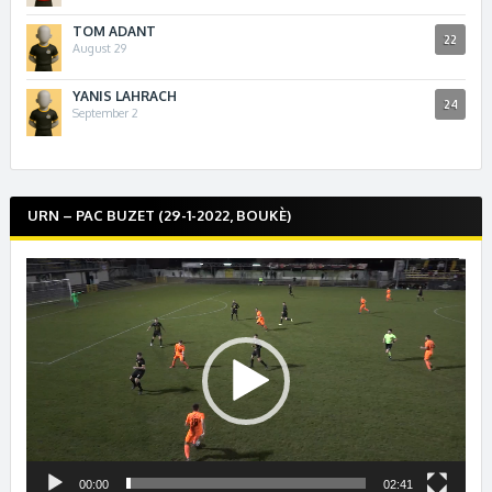
TOM ADANT
22
August 29
YANIS LAHRACH
24
September 2
URN – PAC BUZET (29-1-2022, BOUKÈ)
Lecteur
vidéo
00:00
02:41