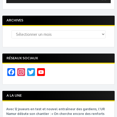
ARCHIVES
Archives
RÉSEAUX SOCIAUX
F
I
T
Y
a
n
w
o
c
s
i
u
e
t
t
T
A LA UNE
b
a
t
u
Avec 12 joueurs en test et nouvel entraîneur des gardiens, l’UR
o
g
e
b
Namur débute son chantier : « On cherche encore des renforts