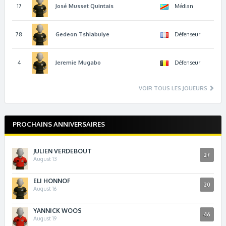
17
José
Musset Quintais
Médian
78
Gedeon
Tshiabuiye
Défenseur
4
Jeremie
Mugabo
Défenseur
VOIR TOUS LES JOUEURS
PROCHAINS ANNIVERSAIRES
JULIEN VERDEBOUT
27
August 13
ELI HONNOF
20
August 16
YANNICK WOOS
46
August 19