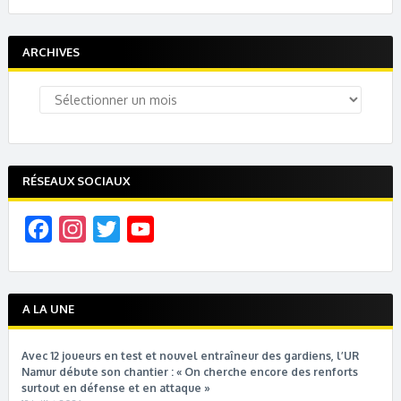
ARCHIVES
Archives
RÉSEAUX SOCIAUX
F
I
T
Y
a
n
w
o
c
s
i
u
e
t
t
T
A LA UNE
b
a
t
u
Avec 12 joueurs en test et nouvel entraîneur des gardiens, l’UR
o
g
e
b
Namur débute son chantier : « On cherche encore des renforts
o
r
r
e
surtout en défense et en attaque »