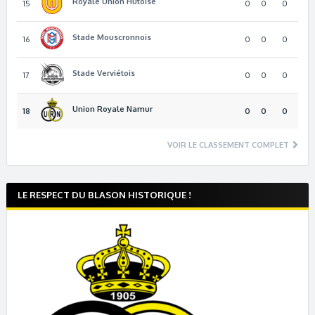
Royale Union Hutoise
15
0
0
0
Stade Mouscronnois
16
0
0
0
Stade Verviétois
17
0
0
0
Union Royale Namur
18
0
0
0
VOIR LE CLASSEMENT COMPLET
LE RESPECT DU BLASON HISTORIQUE !