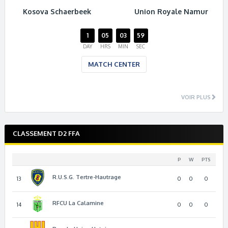
Kosova Schaerbeek
Union Royale Namur
1
05
03
59
DAY
HRS
MIN
SEC
MATCH CENTER
VOIR PLUS
CLASSEMENT D2 FFA
P
W
PTS
R.U.S.G. Tertre-Hautrage
13
0
0
0
RFCU La Calamine
14
0
0
0