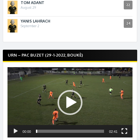
TOM ADANT
22
August 29
YANIS LAHRACH
24
September 2
URN – PAC BUZET (29-1-2022, BOUKÈ)
Lecteur
vidéo
00:00
02:41