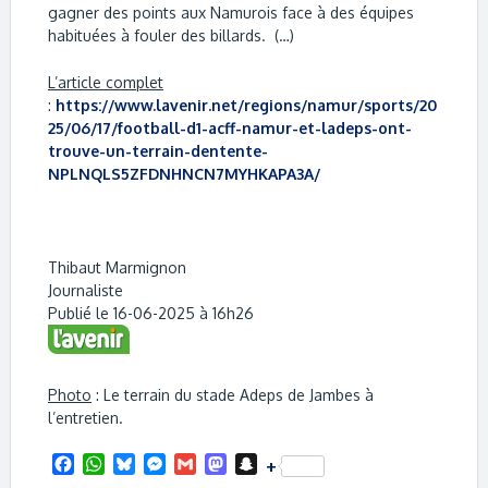
gagner des points aux Namurois face à des équipes
habituées à fouler des billards. (…)
L’article complet
:
https://www.lavenir.net/regions/namur/sports/20
25/06/17/football-d1-acff-namur-et-ladeps-ont-
trouve-un-terrain-dentente-
NPLNQLS5ZFDNHNCN7MYHKAPA3A/
Thibaut Marmignon
Journaliste
Publié le 16-06-2025 à 16h26
Photo
: Le terrain du stade Adeps de Jambes à
l’entretien.
F
W
B
M
G
M
S
+
a
h
l
e
m
a
n