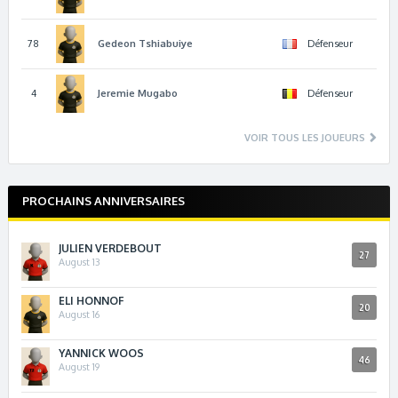
78
Gedeon
Tshiabuiye
Défenseur
4
Jeremie
Mugabo
Défenseur
VOIR TOUS LES JOUEURS
PROCHAINS ANNIVERSAIRES
JULIEN VERDEBOUT
27
August 13
ELI HONNOF
20
August 16
YANNICK WOOS
46
August 19