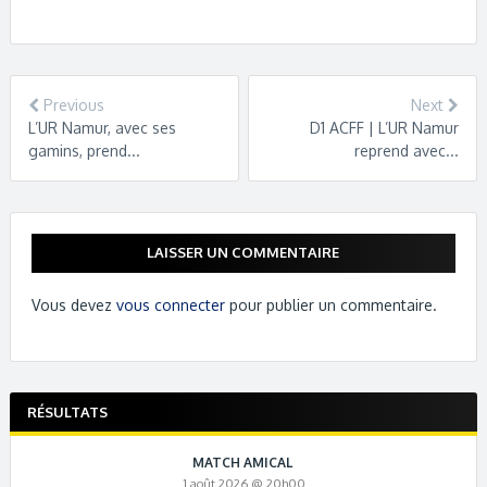
c
a
u
s
a
s
a
e
t
e
s
i
t
p
b
s
s
e
l
o
c
o
A
k
n
d
h
o
p
y
g
o
a
Previous
Next
k
p
e
n
t
L’UR Namur, avec ses
D1 ACFF | L’UR Namur
r
gamins, prend...
reprend avec...
LAISSER UN COMMENTAIRE
Vous devez
vous connecter
pour publier un commentaire.
RÉSULTATS
MATCH AMICAL
1 août 2026 @ 20h00