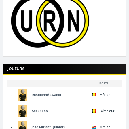
JOUEURS
POSTE
10
Dieudonné
Lwangi
Médian
13
Adel
Sbaa
Défenseur
17
José
Musset Quintais
Médian