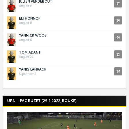
JULIEN VERDEBOUT
27
August 13
ELI HONNOF
20
August 16
YANNICK WOOS
46
August 19
TOM ADANT
22
August 29
YANIS LAHRACH
24
September 2
URN – PAC BUZET (29-1-2022, BOUKÈ)
Lecteur
vidéo