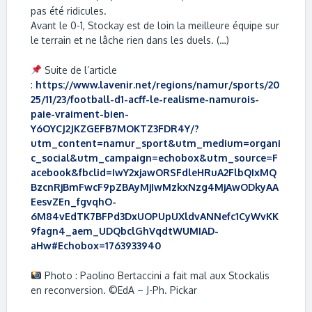
pas été ridicules.
Avant le 0-1, Stockay est de loin la meilleure équipe sur
le terrain et ne lâche rien dans les duels. (…)
Suite de l’article
:
https://www.lavenir.net/regions/namur/sports/20
25/11/23/football-d1-acff-le-realisme-namurois-
paie-vraiment-bien-
Y6OYCJ2JKZGEFB7MOKTZ3FDR4Y/?
utm_content=namur_sport&utm_medium=organi
c_social&utm_campaign=echobox&utm_source=F
acebook&fbclid=IwY2xjawORSFdleHRuA2FlbQIxMQ
BzcnRjBmFwcF9pZBAyMjIwMzkxNzg4MjAwODkyAA
EesvZEn_fgvqhO-
6M84vEdTK7BFPd3DxUOPUpUXldvANNefc1CyWvKK
9fagn4_aem_UDQbclGhVqdtWUMIAD-
aHw#Echobox=1763933940
Photo : Paolino Bertaccini a fait mal aux Stockalis
en reconversion. ©EdA – J-Ph. Pickar