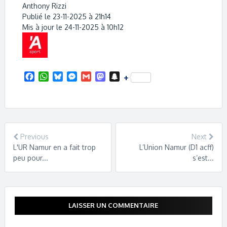
Anthony Rizzi
Publié le 23-11-2025 à 21h14
Mis à jour le 24-11-2025 à 10h12
F
W
B
M
G
M
S
+
a
h
l
e
m
a
n
c
a
u
s
a
s
a
e
t
e
s
i
t
p
b
s
s
e
l
o
c
o
A
k
n
d
h
o
p
y
g
o
a
Previous
Next
k
p
e
n
t
L'UR Namur en a fait trop
L’Union Namur (D1 acff)
r
peu pour...
s’est...
LAISSER UN COMMENTAIRE