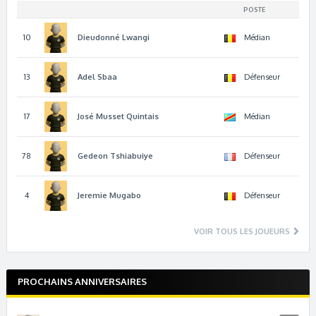
POSTE
10
Dieudonné
Lwangi
Médian
13
Adel
Sbaa
Défenseur
17
José
Musset Quintais
Médian
78
Gedeon
Tshiabuiye
Défenseur
4
Jeremie
Mugabo
Défenseur
VOIR TOUS LES JOUEURS
PROCHAINS ANNIVERSAIRES