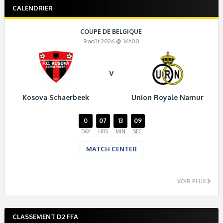
CALENDRIER
COUPE DE BELGIQUE
9 août 2026 @ 16h00
V
Kosova Schaerbeek
Union Royale Namur
0
07
13
08
DAY
HRS
MIN
SEC
MATCH CENTER
VOIR PLUS
CLASSEMENT D2 FFA