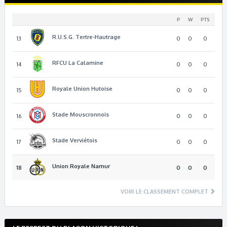
P
W
PTS
R.U.S.G. Tertre-Hautrage
13
0
0
0
RFCU La Calamine
14
0
0
0
Royale Union Hutoise
15
0
0
0
Stade Mouscronnois
16
0
0
0
Stade Verviétois
17
0
0
0
Union Royale Namur
18
0
0
0
VOIR LE CLASSEMENT COMPLET