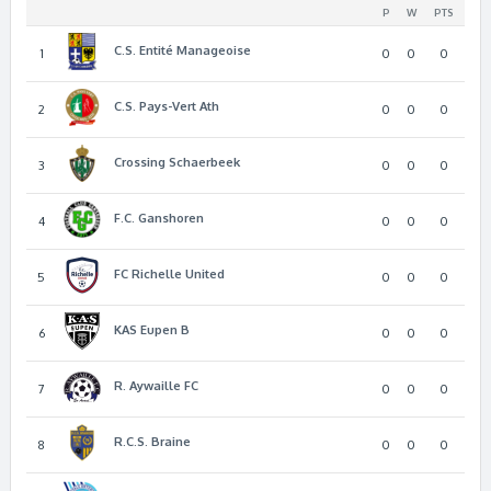
P
W
PTS
C.S. Entité Manageoise
1
0
0
0
C.S. Pays-Vert Ath
2
0
0
0
Crossing Schaerbeek
3
0
0
0
F.C. Ganshoren
4
0
0
0
FC Richelle United
5
0
0
0
KAS Eupen B
6
0
0
0
R. Aywaille FC
7
0
0
0
R.C.S. Braine
8
0
0
0