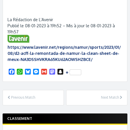
La Rédaction de L’Avenir
Publié le 08-01-2023 à 19h52 – Mis à jour le 08-01-2023 à
19h57
https://www.lavenir.net/regions/namur/sports/2023/01/
08/d2-acff-la-remontada-de-namur-la-clean-sheet-de-
meux-NA3DSSHVKRA65KU62AOWSHZBCE/
F
W
B
M
G
M
S
+
a
h
l
e
m
a
n
c
a
u
s
a
s
a
e
t
e
s
i
t
p
b
s
s
e
l
o
c
Previous Match
Next Match
o
A
k
n
d
h
o
p
y
g
o
a
k
p
e
n
t
r
CLASSEMENT