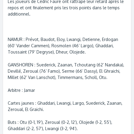
Les joueurs de Cédric Fauré ont rattrapé leur retard après le
repos et ont finalement pris les trois points dans le temps
additionnel.
NAMUR : Prévot, Baudot, Eloy, Lwangi, Detienne, Erdogan
(60’ Vander Cammen), Rosmolen (46’ Largo), Ghaddari,
Toussaint (79’ Degryse), Dheur, Olojede.
GANSHOREN : Suederick, Zaanan, Tchoutang (62’ Nandaka),
Devillé, Zeroual (76’ Famo), Serme (66’ Dassy), El Ghraichi,
Millet (62’ Van Lanschot), Timmermans, Scholl, Otu.
Arbitre : Jamar
Cartes jaunes : Ghaddari, Lwangi, Largo, Suederick, Zaanan,
Zeroual, El Graichi.
Buts : Otu (0-1, 19’), Zeroual (0-2, 12’), Olojede (1-2, 55’),
Ghaddari (2-2, 57’), Lwangi (3-2, 94’).