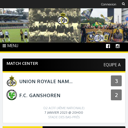
Skip
Connexion
to
content
MENU
MATCH CENTER
EQUIPE A
3
UNION ROYALE NAMUR
2
F.C. GANSHOREN
D2 ACFF (4ÈME NATIONALE)
7 JANVIER 2023 @ 20H00
STADE DES BAS-PRÉS