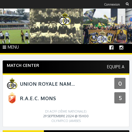
Skip
Connexion
to
content
MENU
MATCH CENTER
EQUIPE A
0
UNION ROYALE NAMUR
5
R.A.E.C. MONS
D1 ACFF (3ÈME NATIONALE)
29 SEPTEMBRE 2024 @ 15H00
OLYMPICO JAMBES