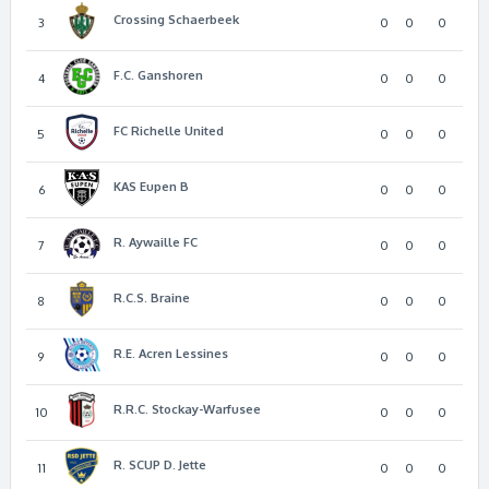
Crossing Schaerbeek
3
0
0
0
F.C. Ganshoren
4
0
0
0
FC Richelle United
5
0
0
0
KAS Eupen B
6
0
0
0
R. Aywaille FC
7
0
0
0
R.C.S. Braine
8
0
0
0
R.E. Acren Lessines
9
0
0
0
R.R.C. Stockay-Warfusee
10
0
0
0
R. SCUP D. Jette
11
0
0
0