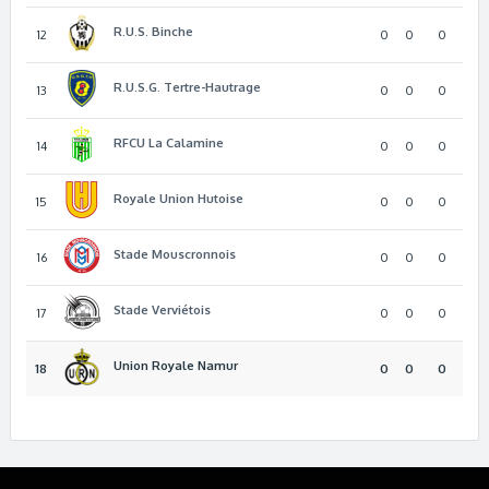
R.U.S. Binche
12
0
0
0
R.U.S.G. Tertre-Hautrage
13
0
0
0
RFCU La Calamine
14
0
0
0
Royale Union Hutoise
15
0
0
0
Stade Mouscronnois
16
0
0
0
Stade Verviétois
17
0
0
0
Union Royale Namur
18
0
0
0