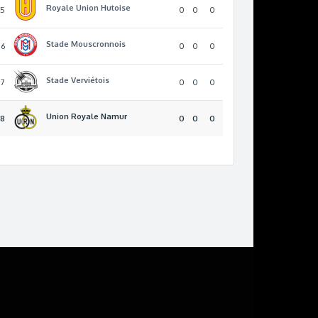
Royale Union Hutoise
15
0
0
0
Stade Mouscronnois
16
0
0
0
Stade Verviétois
17
0
0
0
Union Royale Namur
18
0
0
0