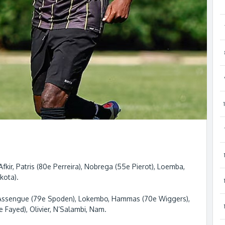
fkir, Patris (80e Perreira), Nobrega (55e Pierot), Loemba,
kota).
, Assengue (79e Spoden), Lokembo, Hammas (70e Wiggers),
 Fayed), Olivier, N’Salambi, Nam.