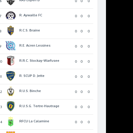
6
0
0
0
R. Aywaille FC
7
0
0
0
R.C.S. Braine
8
0
0
0
R.E. Acren Lessines
9
0
0
0
R.R.C. Stockay-Warfusee
10
0
0
0
R. SCUP D. Jette
11
0
0
0
R.U.S. Binche
12
0
0
0
R.U.S.G. Tertre-Hautrage
13
0
0
0
RFCU La Calamine
14
0
0
0