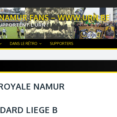
 NAMUR FANS – WWW.URN.BE
UPPORTENT L'URN !
DANS LE RÉTRO
SUPPORTERS
ROYALE NAMUR
NDARD LIEGE B