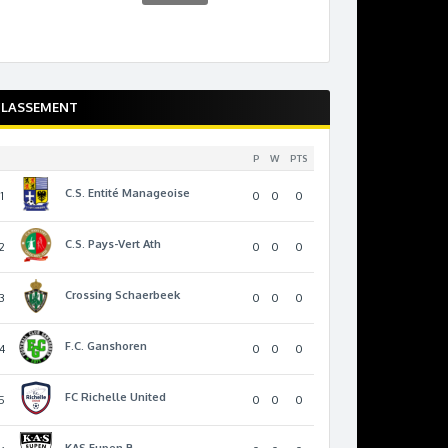
CLASSEMENT
P
W
PTS
C.S. Entité Manageoise
1
0
0
0
C.S. Pays-Vert Ath
2
0
0
0
Crossing Schaerbeek
3
0
0
0
F.C. Ganshoren
4
0
0
0
FC Richelle United
5
0
0
0
KAS Eupen B