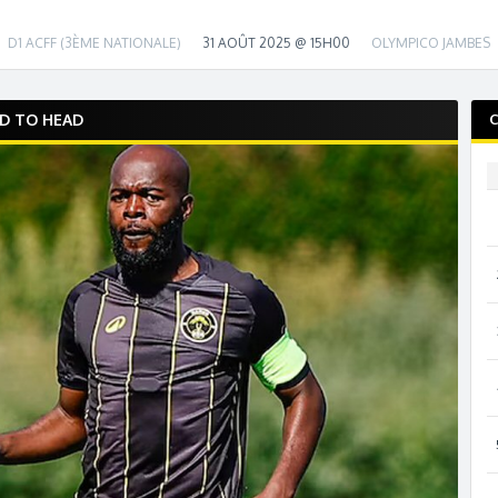
D1 ACFF (3ÈME NATIONALE)
31 AOÛT 2025 @ 15H00
OLYMPICO JAMBES
D TO HEAD