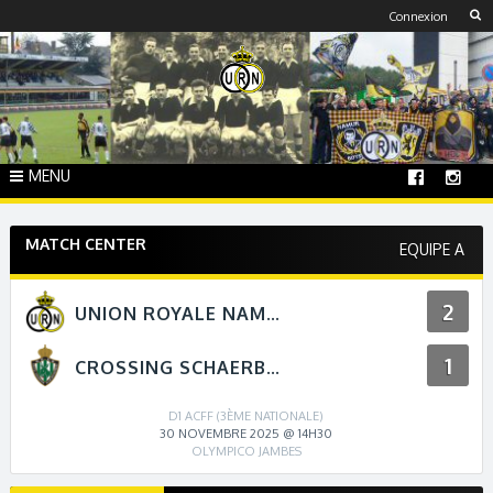
Skip
Connexion
to
content
MENU
MATCH CENTER
EQUIPE A
2
UNION ROYALE NAMUR
1
CROSSING SCHAERBEEK
D1 ACFF (3ÈME NATIONALE)
30 NOVEMBRE 2025 @ 14H30
OLYMPICO JAMBES