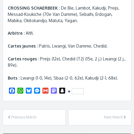
CROSSING SCHAERBEEK :
De Bie, Lambot, Kakudji, Preijs,
Messad-Koukiche (70e Van Damme), Sebaihi, Erdogan,
Mabika, Okitokandjo, Matuta, Yagan.
Arbitre :
Afifi.
Cartes jaunes :
Patris, Lwangi, Van Damme, Chedid.
Cartes rouges
: Preijs (12e), Chedid (T2) (15e, 2 j.) Lwangi (2 j.,
89e).
Buts :
Lwangi (1-0, 14e), Sbaa (2-0, 62e), Kakudji (2-1, 68e).
F
W
B
M
G
M
S
+
a
h
l
e
m
a
n
c
a
u
s
a
s
a
e
t
e
s
i
t
p
b
s
s
e
l
o
c
Previous Match
Next Match
o
A
k
n
d
h
o
p
y
g
o
a
k
p
e
n
t