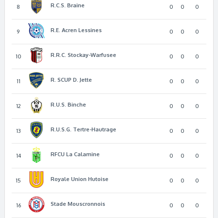
R.C.S. Braine
8
0
0
0
R.E. Acren Lessines
9
0
0
0
R.R.C. Stockay-Warfusee
10
0
0
0
R. SCUP D. Jette
11
0
0
0
R.U.S. Binche
12
0
0
0
R.U.S.G. Tertre-Hautrage
13
0
0
0
RFCU La Calamine
14
0
0
0
Royale Union Hutoise
15
0
0
0
Stade Mouscronnois
16
0
0
0