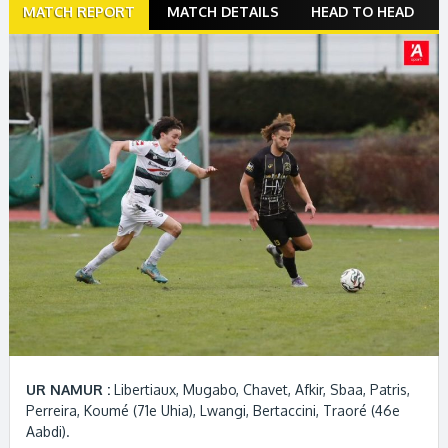
Match
MATCH REPORT
MATCH DETAILS
HEAD TO HEAD
navigation
UR NAMUR :
Libertiaux, Mugabo, Chavet, Afkir, Sbaa, Patris,
Perreira, Koumé (71e Uhia), Lwangi, Bertaccini, Traoré (46e
Aabdi).