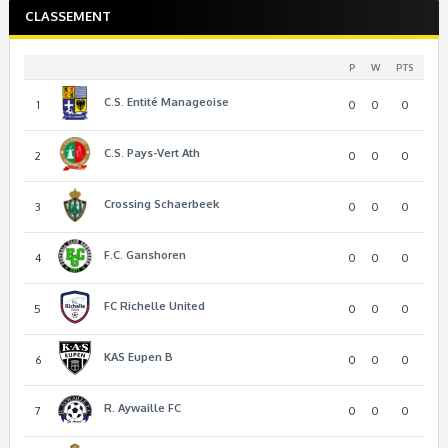
r
CLASSEMENT
P
W
PTS
C.S. Entité Manageoise
1
0
0
0
C.S. Pays-Vert Ath
2
0
0
0
Crossing Schaerbeek
3
0
0
0
F.C. Ganshoren
4
0
0
0
FC Richelle United
5
0
0
0
KAS Eupen B
6
0
0
0
R. Aywaille FC
7
0
0
0