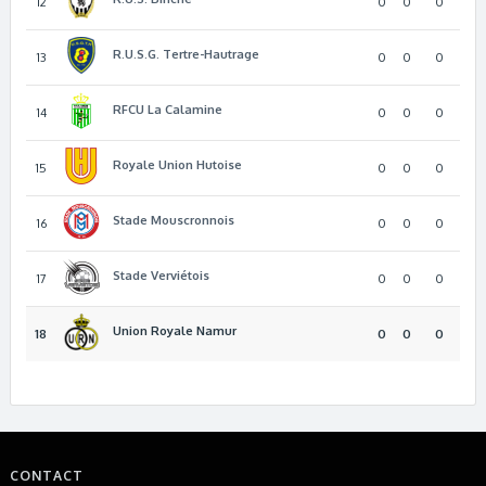
12
0
0
0
R.U.S.G. Tertre-Hautrage
13
0
0
0
RFCU La Calamine
14
0
0
0
Royale Union Hutoise
15
0
0
0
Stade Mouscronnois
16
0
0
0
Stade Verviétois
17
0
0
0
Union Royale Namur
18
0
0
0
CONTACT