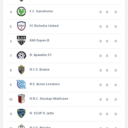
F.C. Ganshoren
4
0
0
0
FC Richelle United
5
0
0
0
KAS Eupen B
6
0
0
0
R. Aywaille FC
7
0
0
0
R.C.S. Braine
8
0
0
0
R.E. Acren Lessines
9
0
0
0
R.R.C. Stockay-Warfusee
10
0
0
0
R. SCUP D. Jette
11
0
0
0
R.U.S. Binche