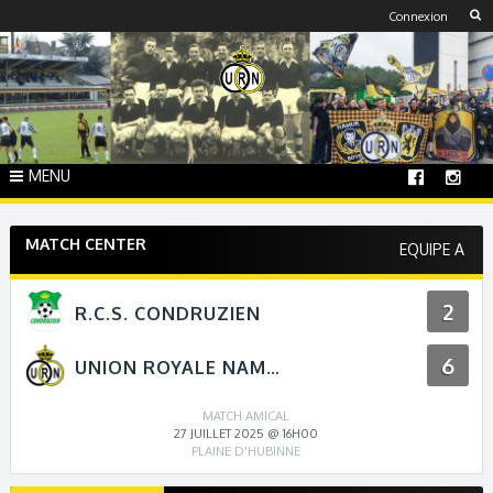
Skip
Connexion
to
content
MENU
MATCH CENTER
EQUIPE A
2
R.C.S. CONDRUZIEN
6
UNION ROYALE NAMUR
MATCH AMICAL
27 JUILLET 2025 @ 16H00
PLAINE D'HUBINNE