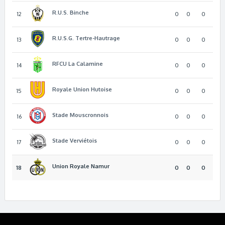
R.U.S. Binche
12
0
0
0
R.U.S.G. Tertre-Hautrage
13
0
0
0
RFCU La Calamine
14
0
0
0
Royale Union Hutoise
15
0
0
0
Stade Mouscronnois
16
0
0
0
Stade Verviétois
17
0
0
0
Union Royale Namur
18
0
0
0