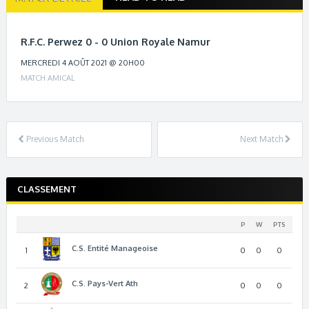
navigation
R.F.C. Perwez 0 - 0 Union Royale Namur
MERCREDI 4 AOÛT 2021 @ 20H00
MATCH AMICAL
Previous Match
Next Match
CLASSEMENT
P
W
PTS
C.S. Entité Manageoise
1
0
0
0
C.S. Pays-Vert Ath
2
0
0
0