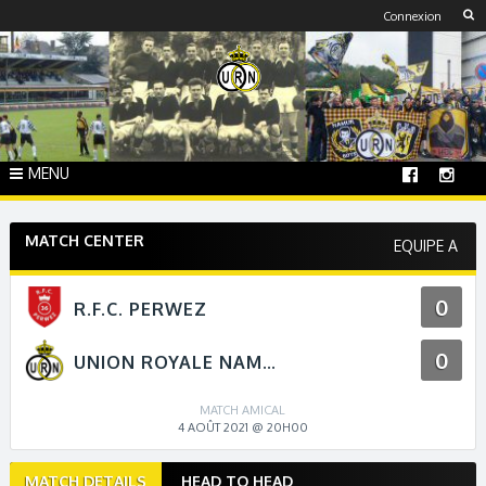
Skip
Connexion
to
content
MENU
MATCH CENTER
EQUIPE A
0
R.F.C. PERWEZ
0
UNION ROYALE NAMUR
MATCH AMICAL
4 AOÛT 2021 @ 20H00
Match
MATCH DETAILS
HEAD TO HEAD