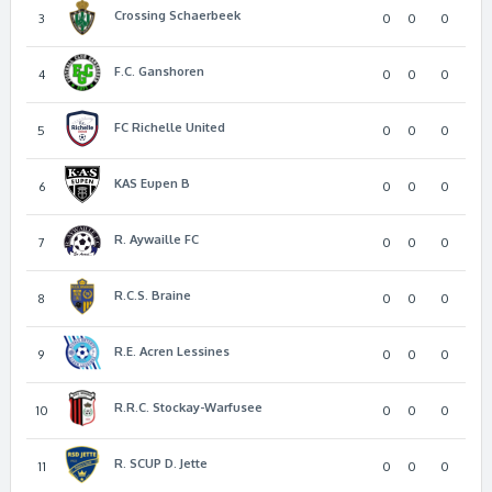
Crossing Schaerbeek
3
0
0
0
F.C. Ganshoren
4
0
0
0
FC Richelle United
5
0
0
0
KAS Eupen B
6
0
0
0
R. Aywaille FC
7
0
0
0
R.C.S. Braine
8
0
0
0
R.E. Acren Lessines
9
0
0
0
R.R.C. Stockay-Warfusee
10
0
0
0
R. SCUP D. Jette
11
0
0
0