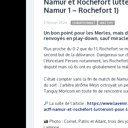
Namur et Rochefort lutte
Namur 1 – Rochefort 1)
2 février 2026
CHAMPIONNAT
MATCHS
Un bon point pour les Merles, mais 
renvoyés en play-down, sauf miracle
Plus proche du 0-2 que du 1-1, Rochefort se m
second but de la délivrance. Dangereux sur 
l’étincelant Perseo notamment, les Rocheforto
disputé mais où ils ont eu globalement la maî
C’était compter sans la fin de match de Namur,
du sort : l’arbitre Jérôme Meys octroyait un 
Tanguy Moriconi en toute fin de rencontre su
La suite de l’article :
https://www.lavenir
acff-namur-et-rochefort-lutteront-pou
Photo : Cornet, Patris et Adant, trois des 
Laminne