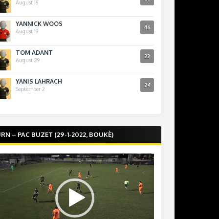
August 16
YANNICK WOOS
46
August 19
TOM ADANT
22
August 29
YANIS LAHRACH
24
September 2
RN – PAC BUZET (29-1-2022, BOUKÈ)
ecteur
idéo