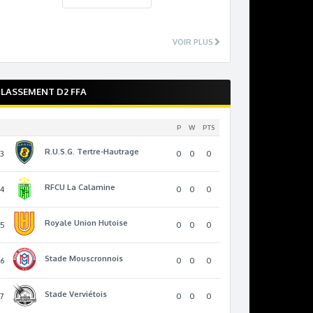
VOIR PLUS
LASSEMENT D2 FFA
P
W
PTS
R.U.S.G. Tertre-Hautrage
13
0
0
0
RFCU La Calamine
14
0
0
0
Royale Union Hutoise
15
0
0
0
Stade Mouscronnois
16
0
0
0
Stade Verviétois
17
0
0
0