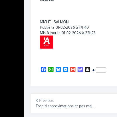
MICHEL SALMON
Publié le 01-02-2026 à 17h40
Mis à jour le 01-02-2026 à 22h23
F
W
B
M
G
M
S
+
a
h
l
e
m
a
n
c
a
u
s
a
s
a
e
t
e
s
i
t
p
b
s
s
e
l
o
c
o
A
k
n
d
h
o
p
y
g
o
a
Previous
k
p
e
n
t
Trop d'approximations et pas mal...
r