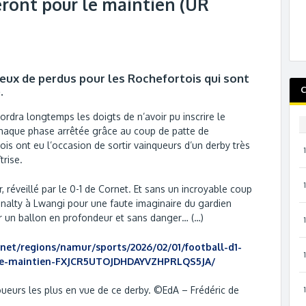
ront pour le maintien (UR
deux de perdus pour les Rochefortois qui sont
.
C
ordra longtemps les doigts de n’avoir pu inscrire le
chaque phase arrêtée grâce au coup de patte de
is ont eu l’occasion de sortir vainqueurs d’un derby très
trise.
 réveillé par le 0-1 de Cornet. Et sans un incroyable coup
penalty à Lwangi pour une faute imaginaire du gardien
r un ballon en profondeur et sans danger… (…)
.net/regions/namur/sports/2026/02/01/football-d1-
r-le-maintien-FXJCR5UTOJDHDAYVZHPRLQS5JA/
joueurs les plus en vue de ce derby. ©EdA – Frédéric de