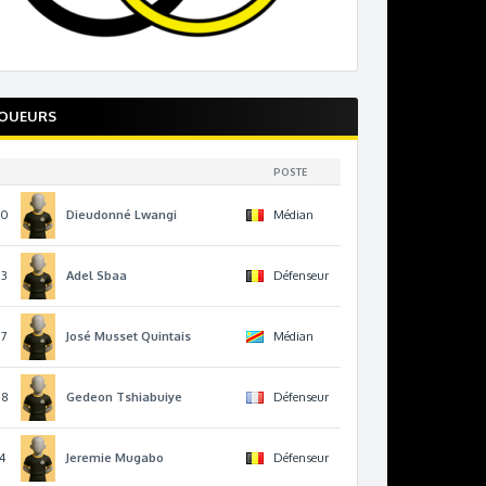
JOUEURS
POSTE
10
Dieudonné
Lwangi
Médian
13
Adel
Sbaa
Défenseur
17
José
Musset Quintais
Médian
78
Gedeon
Tshiabuiye
Défenseur
4
Jeremie
Mugabo
Défenseur