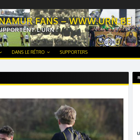
 NAMUR FANS – WWW.URN.BE
UPPORTENT L'URN !
DANS LE RÉTRO
SUPPORTERS
R