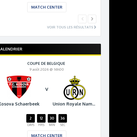
MATCH CENTER
MA
VOIR TOUS LES RÉSULTATS
ALENDRIER
COUPE DE BELGIQUE
9 août 2026 @ 16h00
V
Kosova Schaerbeek
Union Royale Namur
2
12
30
34
DAYS
HRS
MIN
SEC
MATCH CENTER