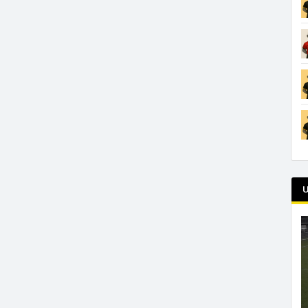
U
L
v