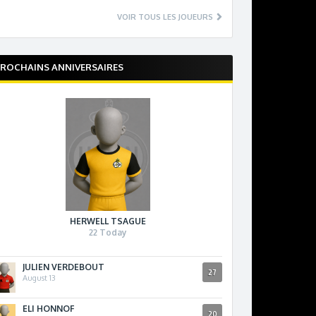
VOIR TOUS LES JOUEURS
ROCHAINS ANNIVERSAIRES
HERWELL TSAGUE
22 Today
JULIEN VERDEBOUT
27
August 13
ELI HONNOF
20