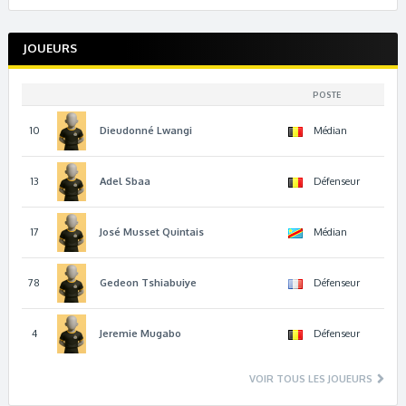
JOUEURS
POSTE
10
Dieudonné
Lwangi
Médian
13
Adel
Sbaa
Défenseur
17
José
Musset Quintais
Médian
78
Gedeon
Tshiabuiye
Défenseur
4
Jeremie
Mugabo
Défenseur
VOIR TOUS LES JOUEURS