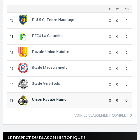
P
W
PTS
R.U.S.G. Tertre-Hautrage
13
0
0
0
RFCU La Calamine
14
0
0
0
Royale Union Hutoise
15
0
0
0
Stade Mouscronnois
16
0
0
0
Stade Verviétois
17
0
0
0
Union Royale Namur
18
0
0
0
VOIR LE CLASSEMENT COMPLET
LE RESPECT DU BLASON HISTORIQUE !