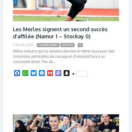
Les Merles signent un second succès
d’affilée (Namur 1 – Stockay 0)
3 février 2025
CHAMPIONNAT
MATCHS
0
Même scénario que la semaine dernière et même issue pour des
Unionistes admirables de courage et d’intensité face à un
concurrent direct. Peu de…
F
W
B
M
G
M
S
+
a
h
l
e
m
a
n
c
a
u
s
a
s
a
e
t
e
s
i
t
p
b
s
s
e
l
o
c
o
A
k
n
d
h
o
p
y
g
o
a
k
p
e
n
t
r