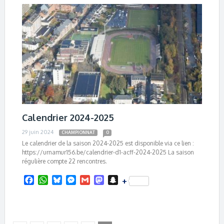
k
p
e
n
t
r
Calendrier 2024-2025
29 juin 2024
CHAMPIONNAT
0
Le calendrier de la saison 2024-2025 est disponible via ce lien :
https://urnamur156.be/calendrier-d1-acff-2024-2025 La saison
régulière compte 22 rencontres.
F
W
B
M
G
M
S
+
a
h
l
e
m
a
n
c
a
u
s
a
s
a
e
t
e
s
i
t
p
b
s
s
e
l
o
c