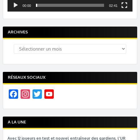
00:00
02:41
ARCHIVES
Archives
RÉSEAUX SOCIAUX
F
I
T
Y
a
n
w
o
c
s
i
u
e
t
t
T
A LA UNE
b
a
t
u
Avec 12 joueurs en test et nouvel entraîneur des gardiens, l’UR