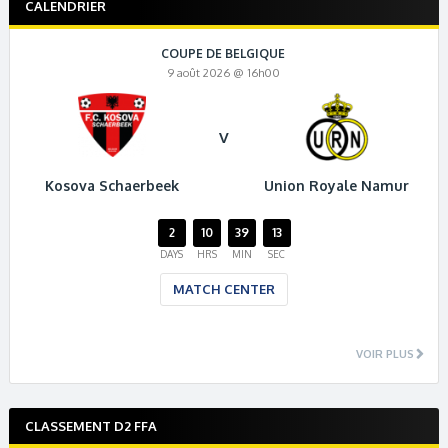
CALENDRIER
COUPE DE BELGIQUE
9 août 2026 @ 16h00
V
Kosova Schaerbeek
Union Royale Namur
2
10
39
12
DAYS
HRS
MIN
SEC
MATCH CENTER
VOIR PLUS
CLASSEMENT D2 FFA