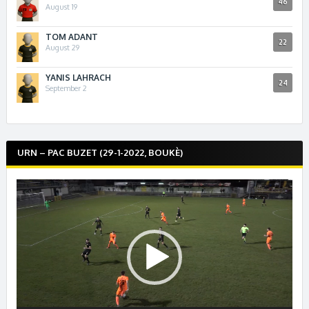
46
August 19
TOM ADANT
22
August 29
YANIS LAHRACH
24
September 2
URN – PAC BUZET (29-1-2022, BOUKÈ)
Lecteur
vidéo