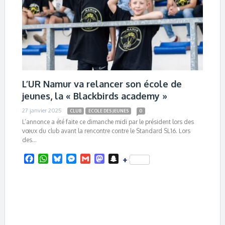
L’UR Namur va relancer son école de
jeunes, la « Blackbirds academy »
27 janvier 2025
CLUB
ECOLE DES JEUNES
0
L’annonce a été faite ce dimanche midi par le président lors des
vœux du club avant la rencontre contre le Standard SL16. Lors
des…
F
W
B
M
G
M
S
+
a
h
l
e
m
a
n
c
a
u
s
a
s
a
e
t
e
s
i
t
p
b
s
s
e
l
o
c
o
A
k
n
d
h
o
p
y
g
o
a