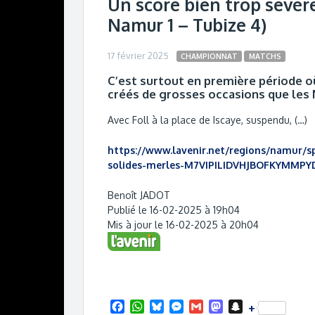
Un score bien trop sévèr
Namur 1 – Tubize 4)
17 février 2025
CHAMPIONNAT
MATCHS
C’est surtout en première période o
créés de grosses occasions que les 
Avec Foll à la place de Iscaye, suspendu, (…)
https://www.lavenir.net/regions/namur/s
solides-merles-M7VIPILIDVHJBOFKYMMPY
Benoît JADOT
Publié le 16-02-2025 à 19h04
Mis à jour le 16-02-2025 à 20h04
F
W
B
M
G
M
S
+