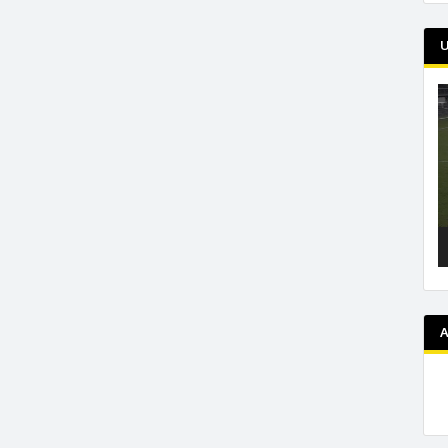
U
L
v
A
A