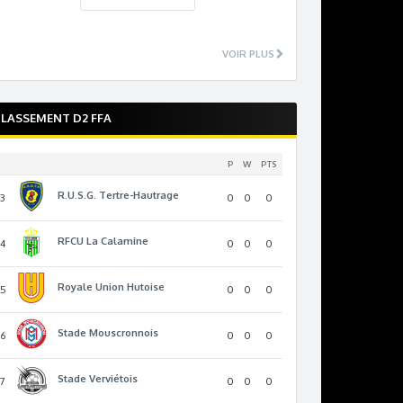
VOIR PLUS
LASSEMENT D2 FFA
P
W
PTS
R.U.S.G. Tertre-Hautrage
13
0
0
0
RFCU La Calamine
14
0
0
0
Royale Union Hutoise
15
0
0
0
Stade Mouscronnois
16
0
0
0
Stade Verviétois
17
0
0
0