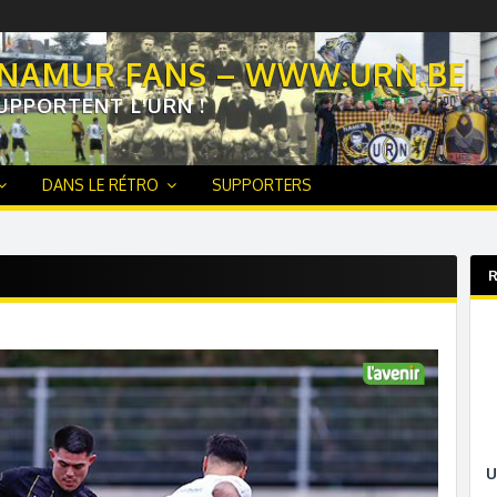
 NAMUR FANS – WWW.URN.BE
UPPORTENT L'URN !
DANS LE RÉTRO
SUPPORTERS
R