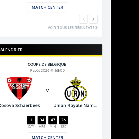
MATCH CENTER
MA
VOIR TOUS LES RÉSULTATS
ALENDRIER
COUPE DE BELGIQUE
9 août 2026 @ 16h00
V
Kosova Schaerbeek
Union Royale Namur
1
04
47
25
DAY
HRS
MIN
SEC
MATCH CENTER