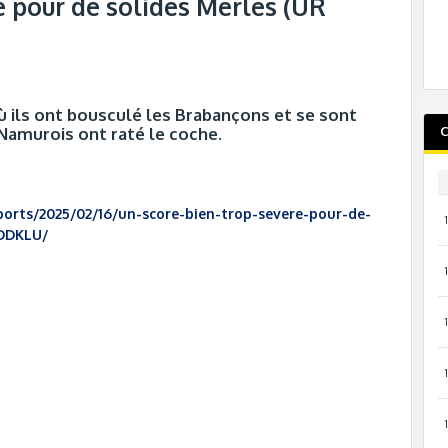
e pour de solides Merles (UR
ù ils ont bousculé les Brabançons et se sont
Namurois ont raté le coche.
C
ports/2025/02/16/un-score-bien-trop-severe-pour-de-
DDKLU/