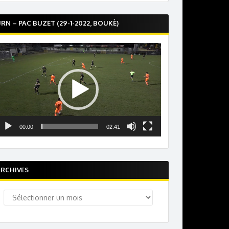
RN – PAC BUZET (29-1-2022, BOUKÈ)
ecteur
idéo
00:00
02:41
RCHIVES
rchives