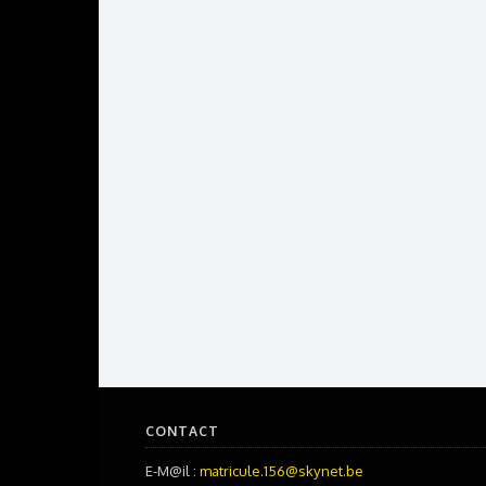
CONTACT
E-M@il :
matricule.156@skynet.be