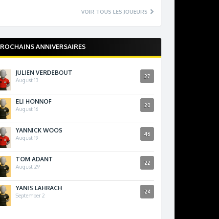
VOIR TOUS LES JOUEURS
ROCHAINS ANNIVERSAIRES
JULIEN VERDEBOUT
27
August 13
ELI HONNOF
20
August 16
YANNICK WOOS
46
August 19
TOM ADANT
22
August 29
YANIS LAHRACH
24
September 2