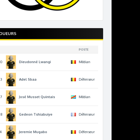
JOUEURS
POSTE
10
Dieudonné
Lwangi
Médian
13
Adel
Sbaa
Défenseur
17
José
Musset Quintais
Médian
78
Gedeon
Tshiabuiye
Défenseur
4
Jeremie
Mugabo
Défenseur