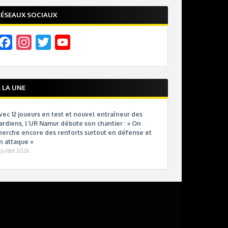
ÉSEAUX SOCIAUX
F
I
T
Y
a
n
w
o
c
s
i
u
e
t
t
T
 LA UNE
b
a
t
u
vec 12 joueurs en test et nouvel entraîneur des
o
g
e
b
ardiens, l’UR Namur débute son chantier : « On
o
r
r
e
herche encore des renforts surtout en défense et
n attaque »
k
a
C
 juillet 2026
m
h
a
n
n
e