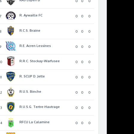
6
0
0
0
R. Aywaille FC
7
0
0
0
R.C.S. Braine
8
0
0
0
R.E. Acren Lessines
9
0
0
0
R.R.C. Stockay-Warfusee
10
0
0
0
R. SCUP D. Jette
11
0
0
0
R.U.S. Binche
12
0
0
0
R.U.S.G. Tertre-Hautrage
13
0
0
0
RFCU La Calamine
14
0
0
0