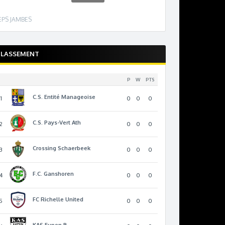
EPS JAMBES
CLASSEMENT
P
W
PTS
C.S. Entité Manageoise
1
0
0
0
C.S. Pays-Vert Ath
2
0
0
0
Crossing Schaerbeek
3
0
0
0
F.C. Ganshoren
4
0
0
0
FC Richelle United
5
0
0
0
KAS Eupen B