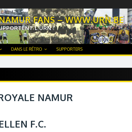
 NAMUR FANS – WWW.URN.BE
UPPORTENT L'URN !
DANS LE RÉTRO
SUPPORTERS
ROYALE NAMUR
ELLEN F.C.