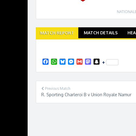
NATIONALE
Match
MATCH REPORT
MATCH DETAILS
HEA
navigation
F
W
B
M
G
M
S
+
a
h
l
e
m
a
n
c
a
u
s
a
s
a
e
t
e
s
i
t
p
b
s
s
e
l
o
c
Previous Match
o
A
k
n
d
h
R. Sporting Charleroi B v Union Royale Namur
o
p
y
g
o
a
k
p
e
n
t
r