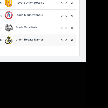
Royale Union Hutoise
15
0
0
0
Stade Mouscronnois
16
0
0
0
Stade Verviétois
17
0
0
0
Union Royale Namur
18
0
0
0