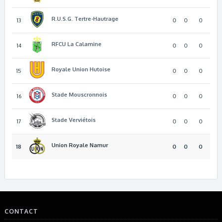
R.U.S.G. Tertre-Hautrage
13
0
0
0
RFCU La Calamine
14
0
0
0
Royale Union Hutoise
15
0
0
0
Stade Mouscronnois
16
0
0
0
Stade Verviétois
17
0
0
0
Union Royale Namur
18
0
0
0
CONTACT