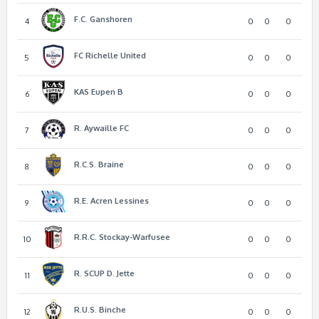
F.C. Ganshoren
4
0
0
0
FC Richelle United
5
0
0
0
KAS Eupen B
6
0
0
0
R. Aywaille FC
7
0
0
0
R.C.S. Braine
8
0
0
0
R.E. Acren Lessines
9
0
0
0
R.R.C. Stockay-Warfusee
10
0
0
0
R. SCUP D. Jette
11
0
0
0
R.U.S. Binche
12
0
0
0