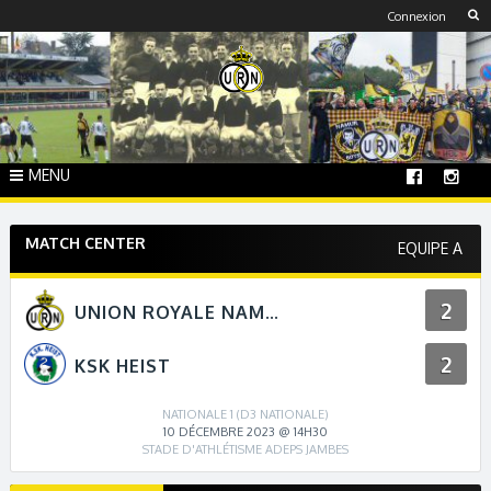
Skip
Connexion
to
content
MENU
MATCH CENTER
EQUIPE A
2
UNION ROYALE NAMUR
2
KSK HEIST
NATIONALE 1 (D3 NATIONALE)
10 DÉCEMBRE 2023 @ 14H30
STADE D'ATHLÉTISME ADEPS JAMBES